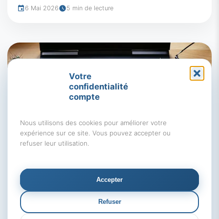
6 Mai 2026
5 min de lecture
Votre
confidentialité
compte
Nous utilisons des cookies pour améliorer votre
expérience sur ce site. Vous pouvez accepter ou
refuser leur utilisation.
Acheter un bien immobilier
Conseils immobiliers
Accepter
Primo-accédant 2026 : une année clé
Refuser
pour accéder à la propriété ?