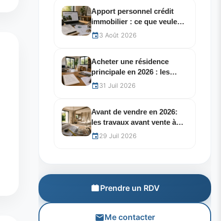
Apport personnel crédit
immobilier : ce que veulent
vraiment les banques en
3 Août 2026
2026
Acheter une résidence
principale en 2026 : les
erreurs qui coûtent cher
31 Juil 2026
Avant de vendre en 2026:
les travaux avant vente à
éviter absolument
29 Juil 2026
Prendre un RDV
Me contacter