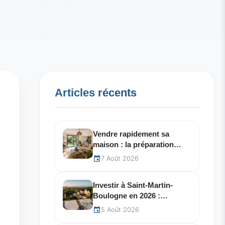
Articles récents
Vendre rapidement sa
maison : la préparation
accélère tout
7 Août 2026
Investir à Saint-Martin-
Boulogne en 2026 :
secteurs à potentiel
5 Août 2026