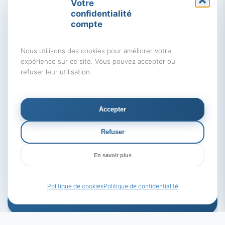
Votre
secteurs à potentiel
confidentialité
5 Août 2026
compte
Apport personnel crédit immobilier : ce que
Nous utilisons des cookies pour améliorer votre
veulent vraiment les banques en 2026
expérience sur ce site. Vous pouvez accepter ou
3 Août 2026
refuser leur utilisation.
Acheter une résidence principale en 2026 : les
erreurs qui coûtent cher
31 Juil 2026
Accepter
Avant de vendre en 2026: les travaux avant
Refuser
vente à éviter absolument
29 Juil 2026
En savoir plus
Politique de cookies
Politique de confidentialité
Prendre un RDV